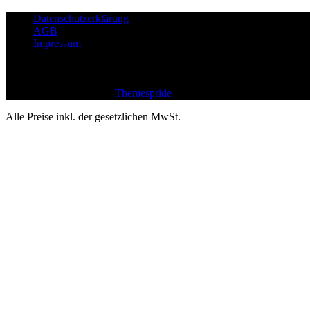
Datenschutzerklärung
AGB
Impressum
Icons link : http://freepik.com
Design & Developed by
Themespride
Alle Preise inkl. der gesetzlichen MwSt.