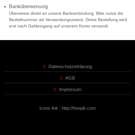
Banküberweisung
Überweise direkt an unsere Bankverbindung. Bitte nutze die
Bestellnummer als Verwendungszweck. Deine Bestellung wird
erst nach Geldeingang auf unserem Konto versandt.
Datenschutzerklärung
AGB
Impressum
Icons link : http://freepik.com
Design & Developed by
Themespride