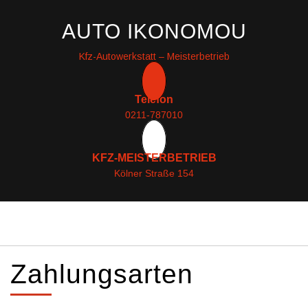
AUTO IKONOMOU
Kfz-Autowerkstatt – Meisterbetrieb
Telefon
0211-787010
KFZ-MEISTERBETRIEB
Kölner Straße 154
Zahlungsarten